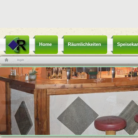
Home
Räumlichkeiten
Speisekar
login